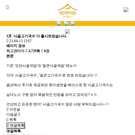
3月 '사골고기국수'가 출시되었습니다.
23-04-13 13:07
페이지 정보
최고관리자
4,729회
0건
본문
기존 '모던사골국밥'과 '얼큰사골국밥' 메뉴가
각각 '사골고기국수', '얼큰고기국수'로 변경 되었습니다~!!
옵션에서 추가로 제공되던 현미생면을 베이스로 한 사골고기국수는
남녀노소 구분 없이 폭발적인 반응을 보이고 있어요!!ㅎㅎ
건강하고 든든한 한끼! 사골고기국수 많은 사랑 부탁드립니다~^^
이전글
다음글
목록
댓글목록
댓글목록