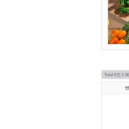
Total 0건
1 