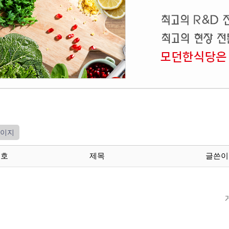
페이지
번호
제목
글쓴이